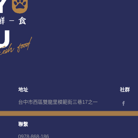
地址
社群
台中市西區雙龍里模範街三巷17之一
聯繫
0978-868-186