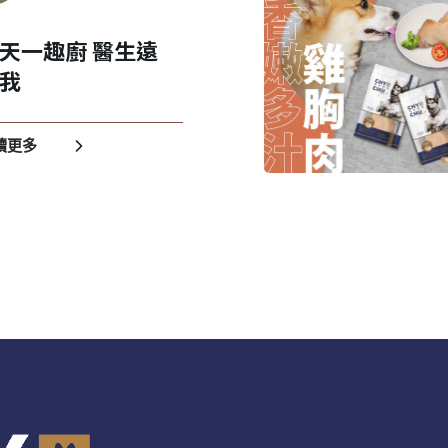
我 要 註 冊
天一趣廚 醫生遠
我
讀更多