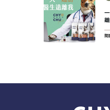
登 入
一
忘記密碼？
離
閱